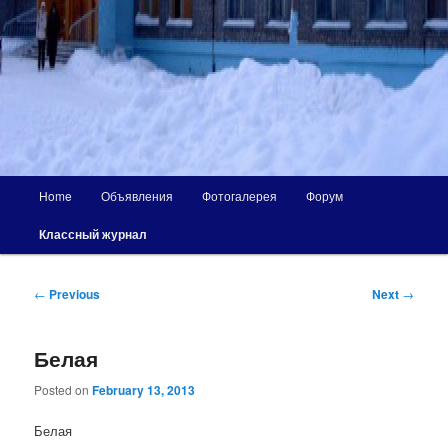
Main
Home
Объявления
Фотогалерея
Форум
menu
Классный журнал
Post
←
Previous
Next
→
navigation
Белая
Posted on
February 13, 2013
Белая