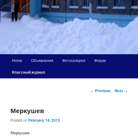
Main
Home
Объявления
Фотогалерея
Форум
menu
Классный журнал
Post
←
Previous
Next
→
navigation
Меркушев
Posted on
February 14, 2013
Меркушев