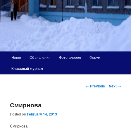
Main
Home
Объявления
Фотогалерея
Форум
menu
Классный журнал
Post
←
Previous
Next
→
navigation
Смирнова
Posted on
February 14, 2013
Смирнова